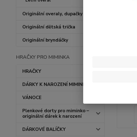
Letní overal
Originální overaly, dupačky
Originální dětská trička
Originální bryndáčky
HRAČKY PRO MIMINKA
HRAČKY
DÁRKY K NAROZENÍ MIMINKA
VÁNOCE
Plenkové dorty pro miminko –
originální dárek k narození
DÁRKOVÉ BALÍČKY