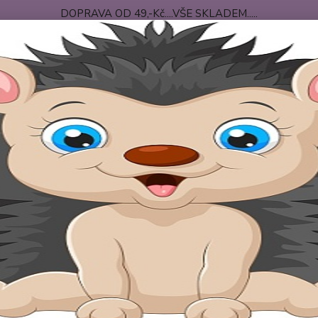
DOPRAVA OD 49,-Kč....VŠE SKLADEM.....
 PODMÍNKY
DOPRAVA-PLATBA
O NÁS
Nevíte
Hledat
+420
po-pá
riginální body
Originální body s potiskem "Jsem zlatíčko, když spinkám..
inální body s potiskem "Jsem zla
Origin
bodynk
nádher
společ
materiá