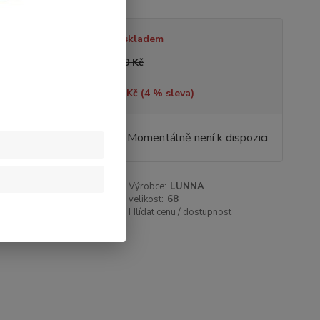
tupnost
Není skladem
a před slevou
235,00 Kč
tříte
10,00 Kč (
4
% sleva)
5,00 Kč
/
ks
Momentálně není k dispozici
,95 Kč
bez DPH
roduktu:
B68b483
Výrobce:
LUNNA
růžová
velikost:
68
:
dívčí
Hlídat cenu / dostupnost