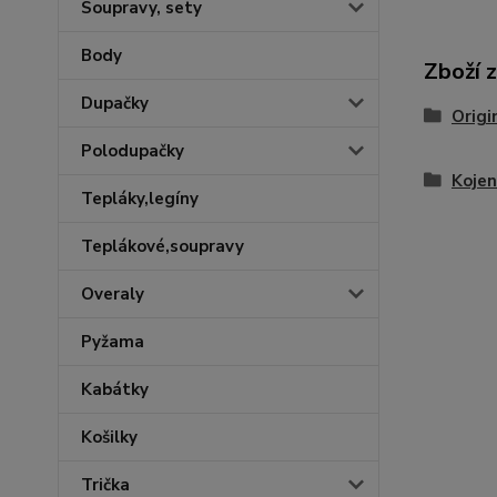
Soupravy, sety
Body
Zboží 
Dupačky
Origi
Polodupačky
Kojen
Tepláky,legíny
Teplákové,soupravy
Overaly
Pyžama
Kabátky
Košilky
Trička