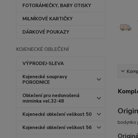
FOTORÁMEČKY, BABY OTISKY
MILNÍKOVÉ KARTIČKY
DÁRKOVÉ POUKAZY
KOJENECKÉ OBLEČENÍ
VÝPRODEJ-SLEVA
Kompl
Kojenecké soupravy
PORODNICE
Komple
Oblečení pro nedonošená
miminka vel.32-48
Origi
Kojenecké oblečení velikost 50
bodynko p
Kojenecké oblečení velikost 56
Origin