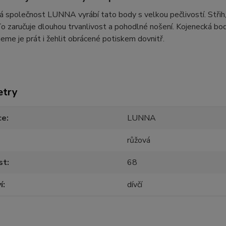
 společnost LUNNA vyrábí tato body s velkou pečlivostí. Střih, ma
 To zaručuje dlouhou trvanlivost a pohodlné nošení. Kojenecká
eme je prát i žehlit obrácené potiskem dovnitř.
etry
ce
LUNNA
růžová
st
68
í
dívčí