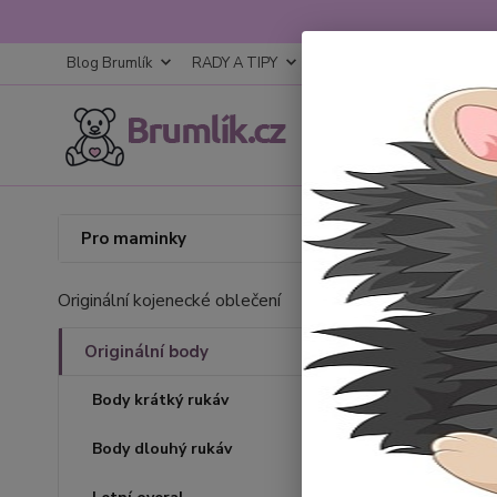
Blog Brumlík
RADY A TIPY
KONTAKTY
OBCHODNÍ
Úvod
O
Pro maminky
Orig
Originální kojenecké oblečení
Originální body
Body krátký rukáv
Body dlouhý rukáv