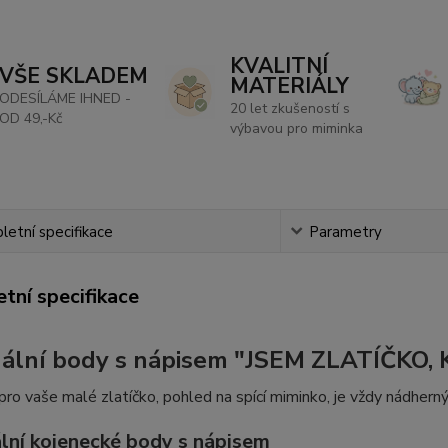
KVALITNÍ
VŠE SKLADEM
MATERIÁLY
ODESÍLÁME IHNED -
20 let zkušeností s
OD 49,-Kč
výbavou pro miminka
etní specifikace
Parametry
tní specifikace
nální body s nápisem "JSEM ZLATÍČKO,
ro vaše malé zlatíčko, pohled na spící miminko, je vždy nádherný 
ální kojenecké body s nápisem