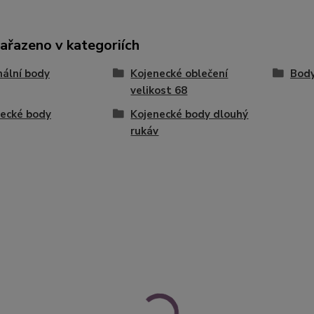
zařazeno v kategoriích
nální body
Kojenecké oblečení
Bod
velikost 68
ecké body
Kojenecké body dlouhý
rukáv