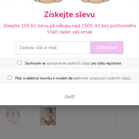
Získejte slevu
Dos
Získejte 100 Kč slevu při nákupu nad 1500,-Kč bez poštovného
Cen
Stačí zadat váš email
Uše
Odeslat
22
185
Souhlasím se
zpracováním osobních údajů
pro účely registrace.
Přeji si odebírat novinky e-mailem dle
podmínek zpracování osobních údajů
.
Číslo p
barva:
pohlaví
Zavřít