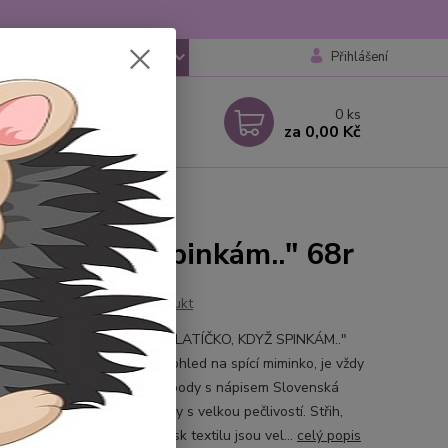
Přihlášení
CZK
 si rady? Zavolejte.
0
ks
 777259248
za
0,00 Kč
 6-18 hod
" 68r
tíčko, když spinkám.." 68r
Ohodnotit produkt
ální body s nápisem "JSEM ZLATÍČKO, KDYŽ SPINKÁM.."
o pro vaše malé zlatíčko, pohled na spící miminko, je vždy
ný :-) Originální kojenecké body s nápisem Slovenská
nost LUNNA vyrábí tato body s velkou pečlivostí. Střih,
l, zpracování i digitální potisk textilu jsou vel...
celý popis